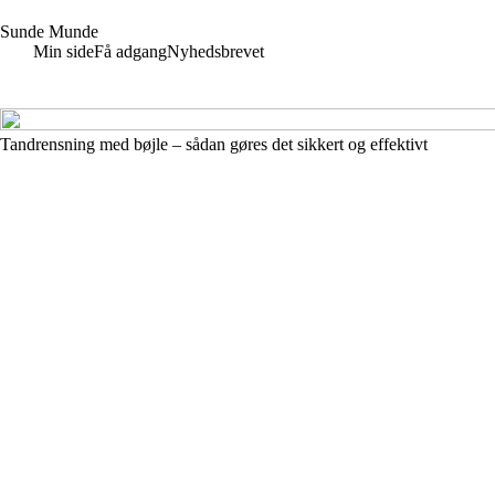
S
unde
M
unde
Min side
Få adgang
Nyhedsbrevet
Tandrensning med bøjle – sådan gøres det sikkert og effektivt