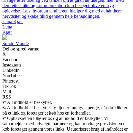
Mange føler ubehag ved tanken om at gå til tandlægen, men med
den rette støtte og kommunikation kan besøget blive en tryg
oplevelse. Læs, hvordan tandlægen hjælper dig med at håndtere
nervøsitet og skabe tillid gennem hele behandlingen.
Luna Kjær
Luna
Kjær
S
unde
M
unde
Del og spred varme
X
Facebook
Instagram
LinkedIn
YouTube
Pinterest
TikTok
Mail
RSS
© Alt indhold er beskyttet.
© Alt indhold er beskyttet. Vi tjener muligvis penge, når du klikker
på et link og foretager et køb hos en forhandler.
© Ophavsretten tilhører os og alt indhold er beskyttet. Vi
samarbejder med udvalgte partnere og kan modtage provision ved
køb foretaget gennem vores links. Uautoriseret brug af indholdet er