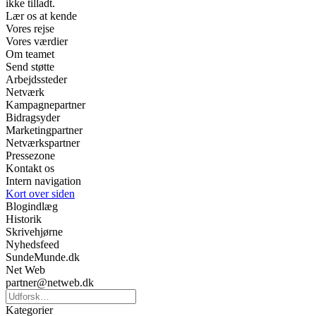
ikke tilladt.
Lær os at kende
Vores rejse
Vores værdier
Om teamet
Send støtte
Arbejdssteder
Netværk
Kampagnepartner
Bidragsyder
Marketingpartner
Netværkspartner
Pressezone
Kontakt os
Intern navigation
Kort over siden
Blogindlæg
Historik
Skrivehjørne
Nyhedsfeed
SundeMunde.dk
Net Web
partner@netweb.dk
Kategorier