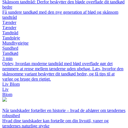
Skånsom tandtråd: Derfor beskytter den bløde overflade dit tandkød
bedre
Få sundere tandkød med den nye generation af blød og skånsom
tandtråd
Tænder
Tænder
Tandtråd
Tandpleje
Mundhygiejne
Sundhed
Tandkød
3 min
Oplev, hvordan moderne tandtråd med blød overflade gør det
nemmere at rense mellem tænderne uden ubehag. Læs, hvorfor den
skånsomme variant beskytter dit tandkød bedre, og få tips til at
vælge og bruge den rigtigt.
Liv Blom
Liv
Blom
Når tandskader fortæller en historie – hvad de afslører om tændernes
robusthed
Hvad dine tandskader kan fortælle om din livsstil, vaner og
tændernes naturlige styrke