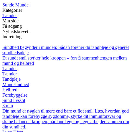
S
unde
M
unde
Kategorier
Tænder
Min side
Få adgang
Nyhedsbrevet
Indretning
Sundhed begynder i munden: Sådan forener du tandpleje og generel
sundhedspleje
Et sundt smil styrker hele kroppen – forstå sammenhængen mellem
mund og helbred
Tænder
Tænder
Tandpleje
Mundsundhed
Helbred
Forebyggelse
Sund livsstil
3 min
Din mund er nøglen til mere end bare et flot smil. Læs, hvordan god
tandpleje kan forebygge sygdomme, styrke dit immunforsvar og
skabe balance i kroppen, når tandlæge og læge arbejder sammen om
din sundhed.