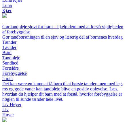
Luna Kjær
Luna
Kjær
Gør tandpleje sjovt for børn – hjælp dem med at forstå vigtigheden
af forebyggelse
Gør tandbørstningen til en sjov og lærerig del af børnenes hverdag
Tænder
Tænder
Børn
Tandpleje
Sundhed
Forældre
Forebyggelse
5 min
Det kan være en kamp at få børn til at børste tænder, men med leg,
ros og gode vaner kan tandpleje blive en positiv oplevelse. Læs,
hvordan du hjælper dit barn med at forstå, hvorfor forebyggelse er
nøglen til sunde tænder hele livet.
Liv Høyer
Liv
Høyer