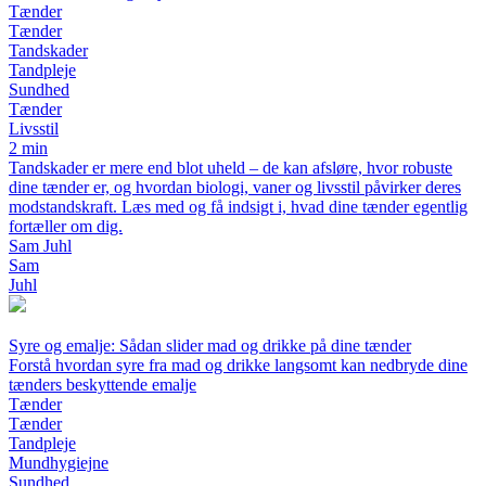
Tænder
Tænder
Tandskader
Tandpleje
Sundhed
Tænder
Livsstil
2 min
Tandskader er mere end blot uheld – de kan afsløre, hvor robuste
dine tænder er, og hvordan biologi, vaner og livsstil påvirker deres
modstandskraft. Læs med og få indsigt i, hvad dine tænder egentlig
fortæller om dig.
Sam Juhl
Sam
Juhl
Syre og emalje: Sådan slider mad og drikke på dine tænder
Forstå hvordan syre fra mad og drikke langsomt kan nedbryde dine
tænders beskyttende emalje
Tænder
Tænder
Tandpleje
Mundhygiejne
Sundhed