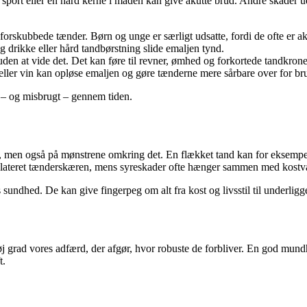
 sport eller en hård kerne i maden kan give akutte brud. Andre skader 
 forskubbede tænder. Børn og unge er særligt udsatte, fordi de ofte er a
g drikke eller hård tandbørstning slide emaljen tynd.
en at vide det. Det kan føre til revner, ømhed og forkortede tandkrone
eller vin kan opløse emaljen og gøre tænderne mere sårbare over for br
 – og misbrugt – gennem tiden.
, men også på mønstrene omkring det. En flækket tand kan for eksempel 
srelateret tænderskæren, mens syreskader ofte hænger sammen med kostv
 sundhed. De kan give fingerpeg om alt fra kost og livsstil til underl
 i høj grad vores adfærd, der afgør, hvor robuste de forbliver. En god 
t.