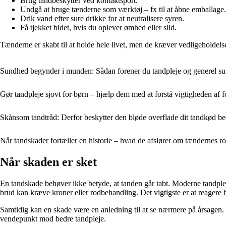
Brug tandbeskytter ved kontaktsport.
Undgå at bruge tænderne som værktøj – fx til at åbne emballage.
Drik vand efter sure drikke for at neutralisere syren.
Få tjekket bidet, hvis du oplever ømhed eller slid.
Tænderne er skabt til at holde hele livet, men de kræver vedligeholdel
Sundhed begynder i munden: Sådan forener du tandpleje og generel s
Gør tandpleje sjovt for børn – hjælp dem med at forstå vigtigheden af 
Skånsom tandtråd: Derfor beskytter den bløde overflade dit tandkød be
Når tandskader fortæller en historie – hvad de afslører om tændernes r
Når skaden er sket
En tandskade behøver ikke betyde, at tanden går tabt. Moderne tandpl
brud kan kræve kroner eller rodbehandling. Det vigtigste er at reagere h
Samtidig kan en skade være en anledning til at se nærmere på årsagen.
vendepunkt mod bedre tandpleje.