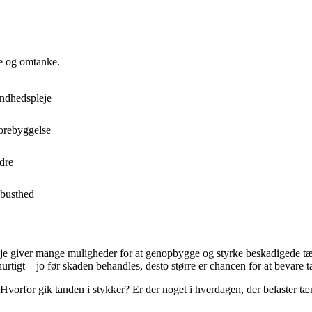
se og omtanke.
undhedspleje
forebyggelse
dre
obusthed
eje giver mange muligheder for at genopbygge og styrke beskadigede tæ
urtigt – jo før skaden behandles, desto større er chancen for at bevare 
 Hvorfor gik tanden i stykker? Er der noget i hverdagen, der belaster 