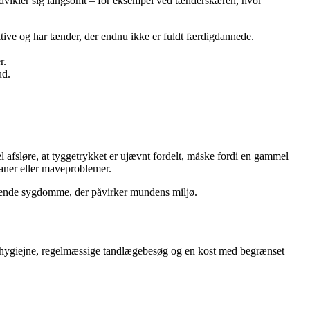
udvikler sig langsomt – for eksempel ved tænderskæren, hvor
ktive og har tænder, der endnu ikke er fuldt færdigdannede.
r.
ud.
afsløre, at tyggetrykket er ujævnt fordelt, måske fordi en gammel
aner eller maveproblemer.
iggende sygdomme, der påvirker mundens miljø.
mundhygiejne, regelmæssige tandlægebesøg og en kost med begrænset