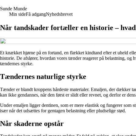
S
unde
M
unde
Min side
Få adgang
Nyhedsbrevet
Når tandskader fortæller en historie – hva
Et knækket hjørne på en fortand, en flækket kindtand efter et uheld ell
historie. De afslører, hvordan vores tænder reagerer på belastning, og 
tændernes styrke.
Tændernes naturlige styrke
Tænder er blandt kroppens hårdeste materialer. Emaljen, der dækker tan
kan ikke gendannes, når den først er slidt eller revnet, og derfor er de
Under emaljen ligger dentinen, som er mere elastisk og fungerer som s
især når det udsættes for gentagen belastning eller pludselige stød.
Når skaderne opstår