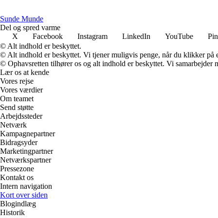
S
unde
M
unde
Del og spred varme
X
Facebook
Instagram
LinkedIn
YouTube
Pin
© Alt indhold er beskyttet.
© Alt indhold er beskyttet. Vi tjener muligvis penge, når du klikker på e
© Ophavsretten tilhører os og alt indhold er beskyttet. Vi samarbejder 
Lær os at kende
Vores rejse
Vores værdier
Om teamet
Send støtte
Arbejdssteder
Netværk
Kampagnepartner
Bidragsyder
Marketingpartner
Netværkspartner
Pressezone
Kontakt os
Intern navigation
Kort over siden
Blogindlæg
Historik