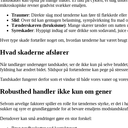
Tandskader kan opstå på mange måder. Et fald på cyklen, et slag under
mikroskopiske revner gradvist svækker emaljen.
Traumer
: Direkte slag mod tænderne kan føre til flækkede eller
Slid
: Over tid kan gentagen belastning, syrepåvirkning fra mad o
Tænderskæren (bruksisme)
: Mange skærer tænder om natten ud
Syreskader
: Hyppigt indtag af sure drikke som sodavand, juice 
Hver type skade fortæller noget om, hvordan tænderne har været brugt
Hvad skaderne afslører
Når tandlæger undersøger tandskader, ser de ikke kun på selve bruddet
fyldning har ændret bidet. Slidspor på fortænderne kan pege på stres
Tandskader fungerer derfor som et vindue til både vores vaner og vores
Robusthed handler ikke kun om gener
Selvom arvelige faktorer spiller en rolle for tændernes styrke, er det
sukker og syre er grundlæggende for at bevare emaljens modstandskraf
Derudover kan små ændringer gøre en stor forskel: