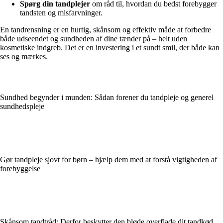
Spørg din tandplejer
om råd til, hvordan du bedst forebygger
tandsten og misfarvninger.
En tandrensning er en hurtig, skånsom og effektiv måde at forbedre
både udseendet og sundheden af dine tænder på – helt uden
kosmetiske indgreb. Det er en investering i et sundt smil, der både kan
ses og mærkes.
Sundhed begynder i munden: Sådan forener du tandpleje og generel
sundhedspleje
Gør tandpleje sjovt for børn – hjælp dem med at forstå vigtigheden af
forebyggelse
Skånsom tandtråd: Derfor beskytter den bløde overflade dit tandkød