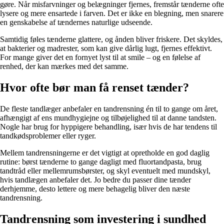
gøre. Når misfarvninger og belægninger fjernes, fremstår tænderne ofte
lysere og mere ensartede i farven. Det er ikke en blegning, men snarere
en genskabelse af tændernes naturlige udseende.
Samtidig føles tænderne glattere, og ånden bliver friskere. Det skyldes,
at bakterier og madrester, som kan give dårlig lugt, fjernes effektivt.
For mange giver det en fornyet lyst til at smile – og en følelse af
renhed, der kan mærkes med det samme.
Hvor ofte bør man få renset tænder?
De fleste tandlæger anbefaler en tandrensning én til to gange om året,
afhængigt af ens mundhygiejne og tilbøjelighed til at danne tandsten.
Nogle har brug for hyppigere behandling, især hvis de har tendens til
tandkødsproblemer eller ryger.
Mellem tandrensningerne er det vigtigt at opretholde en god daglig
rutine: børst tænderne to gange dagligt med fluortandpasta, brug
tandtråd eller mellemrumsbørster, og skyl eventuelt med mundskyl,
hvis tandlægen anbefaler det. Jo bedre du passer dine tænder
derhjemme, desto lettere og mere behagelig bliver den næste
tandrensning.
Tandrensning som investering i sundhed