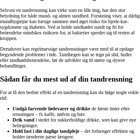
Selvom en tandrensning kan virke som en lille ting, har den stor
betydning for både mund- og almen sundhed. Forskning viser, at dårlig
mundhygiejne kan hænge sammen med øget risiko for hjerte-kar-
sygdomme og diabetes. Ved at holde tandkødet sundt og fri for
betændelse mindskes risikoen for, at bakterier spreder sig til resten af
kroppen.
Derudover kan regelmæssige tandrensninger være med til at opdage
begyndende problemer i tide. Tandlægen kan se tegn på slid, huller
eller tandkødsbetændelse, før de udvikler sig til større og dyrere
behandlinger.
Sådan får du mest ud af din tandrensning
For at få den bedste effekt af en tandrensning kan du følge nogle enkle
råd:
Undgå farvende fødevarer og drikke
de første timer efter
rensningen – fx kaffe, rødvin og bær.
Drik vand
i stedet for sukkerholdige drikke, som kan give nye
belægninger.
Hold fast i din daglige tandpleje
– det forlænger effekten og
holder tænderne pæne længere.