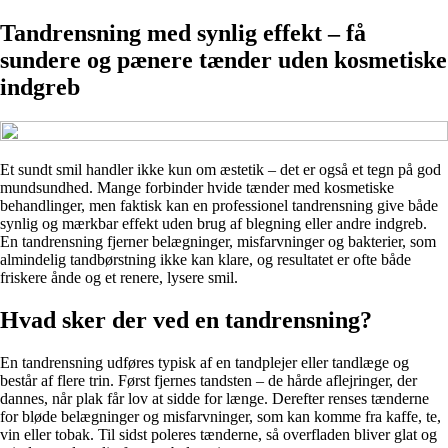
Tandrensning med synlig effekt – få
sundere og pænere tænder uden kosmetiske
indgreb
Et sundt smil handler ikke kun om æstetik – det er også et tegn på god
mundsundhed. Mange forbinder hvide tænder med kosmetiske
behandlinger, men faktisk kan en professionel tandrensning give både
synlig og mærkbar effekt uden brug af blegning eller andre indgreb.
En tandrensning fjerner belægninger, misfarvninger og bakterier, som
almindelig tandbørstning ikke kan klare, og resultatet er ofte både
friskere ånde og et renere, lysere smil.
Hvad sker der ved en tandrensning?
En tandrensning udføres typisk af en tandplejer eller tandlæge og
består af flere trin. Først fjernes tandsten – de hårde aflejringer, der
dannes, når plak får lov at sidde for længe. Derefter renses tænderne
for bløde belægninger og misfarvninger, som kan komme fra kaffe, te,
vin eller tobak. Til sidst poleres tænderne, så overfladen bliver glat og