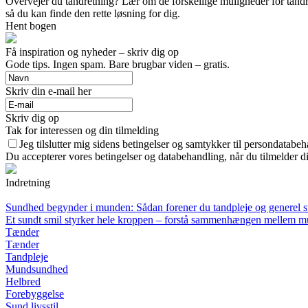
Overvejer du tandretning? Lær om de forskellige muligheder for tandret
så du kan finde den rette løsning for dig.
Hent bogen
Få inspiration og nyheder – skriv dig op
Gode tips. Ingen spam. Bare brugbar viden – gratis.
Skriv din e-mail her
Skriv dig op
Tak for interessen og din tilmelding
Jeg tilslutter mig sidens betingelser og samtykker til persondatabeh
Du accepterer vores betingelser og databehandling, når du tilmelder d
Indretning
Sundhed begynder i munden: Sådan forener du tandpleje og generel 
Et sundt smil styrker hele kroppen – forstå sammenhængen mellem m
Tænder
Tænder
Tandpleje
Mundsundhed
Helbred
Forebyggelse
Sund livsstil