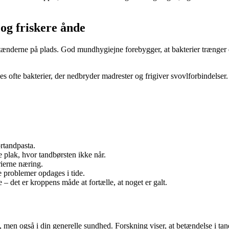
og friskere ånde
 tænderne på plads. God mundhygiejne forebygger, at bakterier trænger 
des ofte bakterier, der nedbryder madrester og frigiver svovlforbindels
rtandpasta.
e plak, hvor tandbørsten ikke når.
rierne næring.
 problemer opdages i tide.
– det er kroppens måde at fortælle, at noget er galt.
il, men også i din generelle sundhed. Forskning viser, at betændelse i t