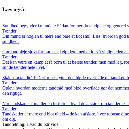
Læs også:
Sundhed begynder i munden: Sådan forener du tandpleje og generel 
Tænder
Din mund er nøglen til mere end bare et flot smil. Læs, hvordan go
sundhed.
Gør tandpleje sjovt for børn – hjælp dem med at forstå vigtigheden af
Tænder
Det kan være en kamp at få børn til at børste tænder, men med leg, ros
sunde tænder hele livet.
Skånsom tandtråd: Derfor beskytter den bløde overflade dit tandkød 
Tænder
Oplev, hvordan moderne tandtråd med blød overflade gør det nemmere 
den rigtigt.
Når tandskader fortæller en historie – hvad de afslører om tændernes 
Tænder
Tandskader er mere end blot uheld – de kan afsløre, hvor robuste dine 
om dig.
Tandretning: Hvad du bør vide