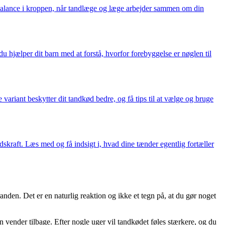
balance i kroppen, når tandlæge og læge arbejder sammen om din
u hjælper dit barn med at forstå, hvorfor forebyggelse er nøglen til
iant beskytter dit tandkød bedre, og få tips til at vælge og bruge
dskraft. Læs med og få indsigt i, hvad dine tænder egentlig fortæller
anden. Det er en naturlig reaktion og ikke et tegn på, at du gør noget
en vender tilbage. Efter nogle uger vil tandkødet føles stærkere, og du