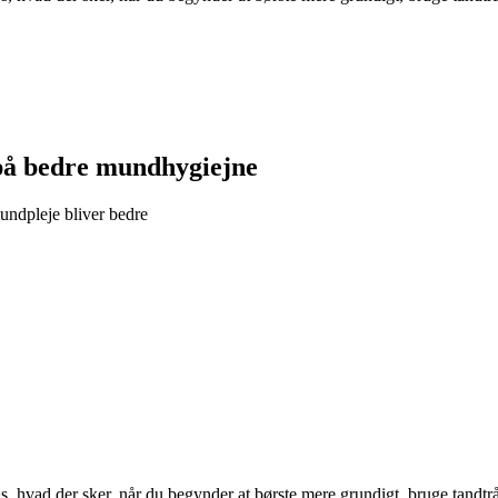
 på bedre mundhygiejne
undpleje bliver bedre
, hvad der sker, når du begynder at børste mere grundigt, bruge tandtr