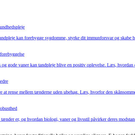
sundhedspleje
d tandpleje kan forebygge sygdomme, styrke dit immunforsvar og skabe 
 forebyggelse
 og gode vaner kan tandpleje blive en positiv oplevelse. Læs, hvordan d
bedre
at rense mellem tænderne uden ubehag. Læs, hvorfor den skånsomme var
robusthed
tænder er, og hvordan biologi, vaner og livsstil påvirker deres modstan