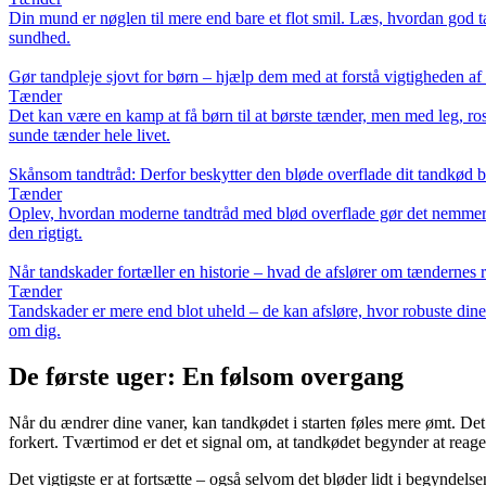
Din mund er nøglen til mere end bare et flot smil. Læs, hvordan go
sundhed.
Gør tandpleje sjovt for børn – hjælp dem med at forstå vigtigheden af
Tænder
Det kan være en kamp at få børn til at børste tænder, men med leg, ros
sunde tænder hele livet.
Skånsom tandtråd: Derfor beskytter den bløde overflade dit tandkød 
Tænder
Oplev, hvordan moderne tandtråd med blød overflade gør det nemmere 
den rigtigt.
Når tandskader fortæller en historie – hvad de afslører om tændernes 
Tænder
Tandskader er mere end blot uheld – de kan afsløre, hvor robuste dine 
om dig.
De første uger: En følsom overgang
Når du ændrer dine vaner, kan tandkødet i starten føles mere ømt. Det s
forkert. Tværtimod er det et signal om, at tandkødet begynder at reager
Det vigtigste er at fortsætte – også selvom det bløder lidt i begyndels