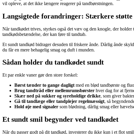
vil opleve, at det ikke længere reagerer på tandbørstningen.
Langsigtede forandringer: Stærkere støtte 
Når tandkødet trives, styrkes også det væv og den knogle, der holder
tandkødsbetændelse, der kan føre til tandtab.
Et sundt tandkød bidrager desuden til friskere ånde. Dårlig ånde skyl
du får en mere behagelig smag og duft i munden.
Sådan holder du tandkødet sundt
Et par enkle vaner gør den store forskel:
Børst tænder to gange dagligt
med en blød tandbørste og fluo
Brug tandtråd eller mellemrumsbørster
hver dag for at fjern
Skær ned på sukker og syreholdige drikke
, som giver bakte
Gå til tandlæge eller tandplejer regelmæssigt
, så begyndende
Hold øje med signaler
som blødning, dårlig smag eller hævelse 
Et sundt smil begynder ved tandkødet
Når du passer godt på dit tandkød, investerer du ikke kun i et flot sm