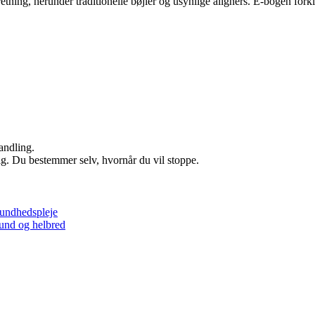
ning, herunder traditionelle bøjler og usynlige aligners. E-bogen forkla
andling.
ig. Du bestemmer selv, hvornår du vil stoppe.
sundhedspleje
und og helbred