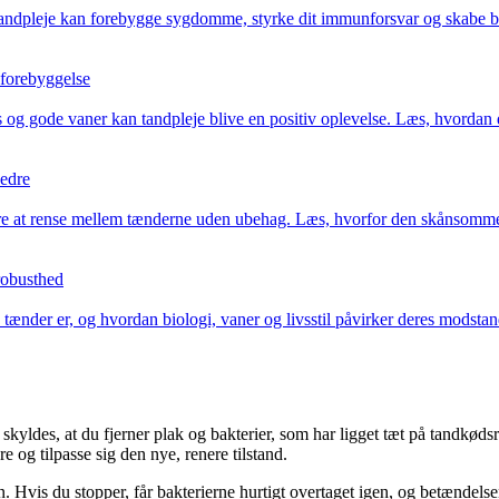
d tandpleje kan forebygge sygdomme, styrke dit immunforsvar og skabe 
 forebyggelse
 og gode vaner kan tandpleje blive en positiv oplevelse. Læs, hvordan d
bedre
at rense mellem tænderne uden ubehag. Læs, hvorfor den skånsomme var
robusthed
tænder er, og hvordan biologi, vaner og livsstil påvirker deres modstan
kyldes, at du fjerner plak og bakterier, som har ligget tæt på tandkødsr
e og tilpasse sig den nye, renere tilstand.
en. Hvis du stopper, får bakterierne hurtigt overtaget igen, og betændels