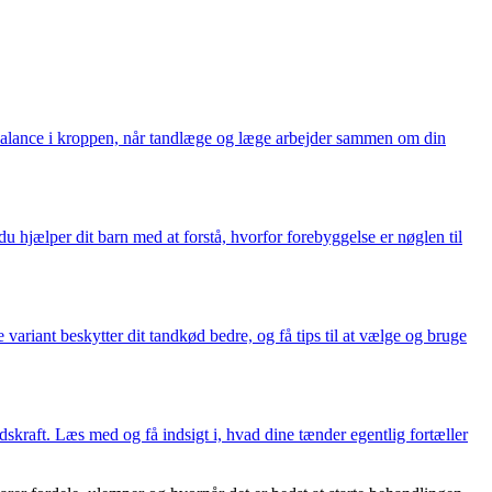
balance i kroppen, når tandlæge og læge arbejder sammen om din
u hjælper dit barn med at forstå, hvorfor forebyggelse er nøglen til
iant beskytter dit tandkød bedre, og få tips til at vælge og bruge
dskraft. Læs med og få indsigt i, hvad dine tænder egentlig fortæller