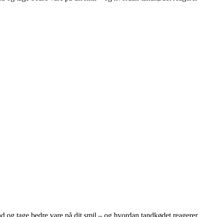
åd og tage bedre vare på dit smil – og hvordan tandkødet reagerer