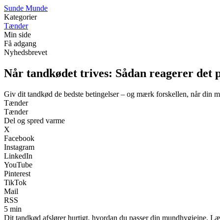
S
unde
M
unde
Kategorier
Tænder
Min side
Få adgang
Nyhedsbrevet
Når tandkødet trives: Sådan reagerer det
Giv dit tandkød de bedste betingelser – og mærk forskellen, når din m
Tænder
Tænder
Del og spred varme
X
Facebook
Instagram
LinkedIn
YouTube
Pinterest
TikTok
Mail
RSS
5 min
Dit tandkød afslører hurtigt, hvordan du passer din mundhygiejne. Læs