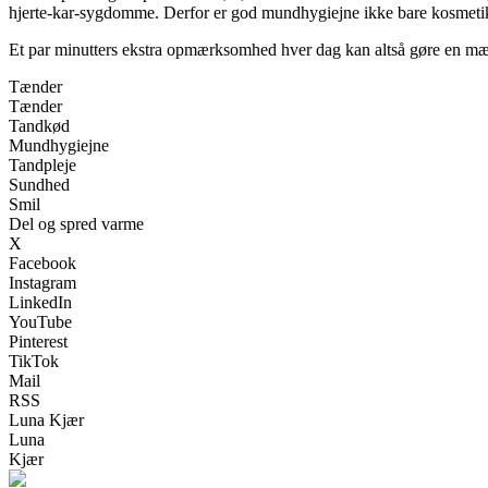
hjerte-kar-sygdomme. Derfor er god mundhygiejne ikke bare kosmetik – 
Et par minutters ekstra opmærksomhed hver dag kan altså gøre en mærkba
Tænder
Tænder
Tandkød
Mundhygiejne
Tandpleje
Sundhed
Smil
Del og spred varme
X
Facebook
Instagram
LinkedIn
YouTube
Pinterest
TikTok
Mail
RSS
Luna Kjær
Luna
Kjær