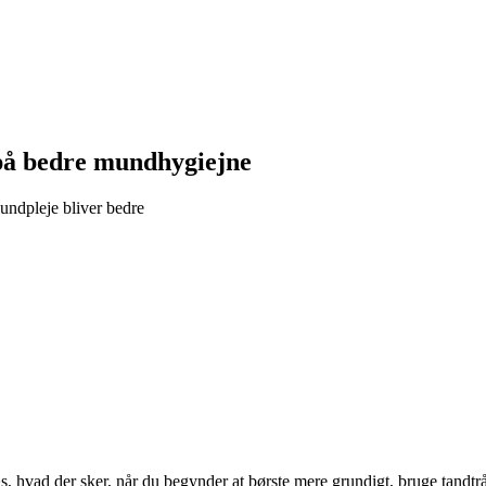
 på bedre mundhygiejne
undpleje bliver bedre
, hvad der sker, når du begynder at børste mere grundigt, bruge tandtr