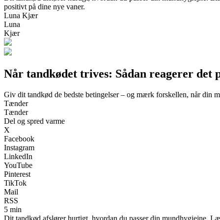
positivt på dine nye vaner.
Luna Kjær
Luna
Kjær
Når tandkødet trives: Sådan reagerer det
Giv dit tandkød de bedste betingelser – og mærk forskellen, når din m
Tænder
Tænder
Del og spred varme
X
Facebook
Instagram
LinkedIn
YouTube
Pinterest
TikTok
Mail
RSS
5 min
Dit tandkød afslører hurtigt, hvordan du passer din mundhygiejne. Læs