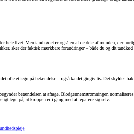
der hele livet. Men tandkødet er også en af de dele af munden, der hurt
sukker, sker der faktisk mærkbare forandringer – både du og dit tandkø
det ofte et tegn på betændelse – også kaldet gingivitis. Det skyldes bak
 begynder betændelsen at aftage. Blodgennemstrømningen normaliseres, 
eligt tegn på, at kroppen er i gang med at reparere sig selv.
sundhedspleje