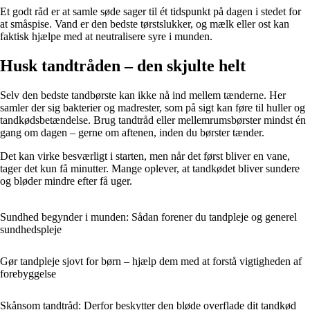
Et godt råd er at samle søde sager til ét tidspunkt på dagen i stedet for
at småspise. Vand er den bedste tørstslukker, og mælk eller ost kan
faktisk hjælpe med at neutralisere syre i munden.
Husk tandtråden – den skjulte helt
Selv den bedste tandbørste kan ikke nå ind mellem tænderne. Her
samler der sig bakterier og madrester, som på sigt kan føre til huller og
tandkødsbetændelse. Brug tandtråd eller mellemrumsbørster mindst én
gang om dagen – gerne om aftenen, inden du børster tænder.
Det kan virke besværligt i starten, men når det først bliver en vane,
tager det kun få minutter. Mange oplever, at tandkødet bliver sundere
og bløder mindre efter få uger.
Sundhed begynder i munden: Sådan forener du tandpleje og generel
sundhedspleje
Gør tandpleje sjovt for børn – hjælp dem med at forstå vigtigheden af
forebyggelse
Skånsom tandtråd: Derfor beskytter den bløde overflade dit tandkød