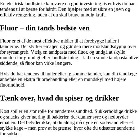
En elektrisk tandbørste kan være en god investering, især hvis du har
tendens til at børste for hårdt. Den hjælper med at sikre en jævn og
effektiv rengøring, uden at du skal bruge unødig kraft.
Fluor – din tands bedste ven
Fluor er et af de mest effektive midler til at forebygge huller i
tænderne. Det styrker emaljen og gør den mere modstandsdygtig over
for syreangreb. Vælg en tandpasta med fluor, og undgå at skylle
munden for grundigt efter tandbørstning – lad en smule tandpasta blive
siddende, så fluor kan virke længere.
Hvis du har tendens til huller eller følsomme tænder, kan din tandlæge
anbefale en ekstra fluorbehandling eller en mundskyl med højere
fluorindhold.
Tænk over, hvad du spiser og drikker
Kost spiller en stor rolle for tændernes sundhed. Sukkerholdige drikke
og snacks giver næring til bakterier, der danner syre og nedbryder
emaljen. Det betyder ikke, at du aldrig må nyde en sodavand eller et
stykke kage – men prøv at begrænse, hvor ofte du udsætter tænderne
for sukker.