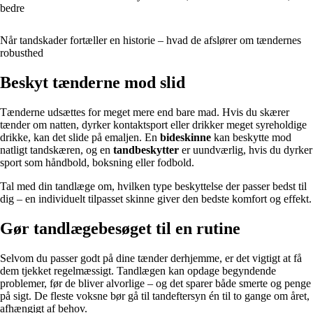
bedre
Når tandskader fortæller en historie – hvad de afslører om tændernes
robusthed
Beskyt tænderne mod slid
Tænderne udsættes for meget mere end bare mad. Hvis du skærer
tænder om natten, dyrker kontaktsport eller drikker meget syreholdige
drikke, kan det slide på emaljen. En
bideskinne
kan beskytte mod
natligt tandskæren, og en
tandbeskytter
er uundværlig, hvis du dyrker
sport som håndbold, boksning eller fodbold.
Tal med din tandlæge om, hvilken type beskyttelse der passer bedst til
dig – en individuelt tilpasset skinne giver den bedste komfort og effekt.
Gør tandlægebesøget til en rutine
Selvom du passer godt på dine tænder derhjemme, er det vigtigt at få
dem tjekket regelmæssigt. Tandlægen kan opdage begyndende
problemer, før de bliver alvorlige – og det sparer både smerte og penge
på sigt. De fleste voksne bør gå til tandeftersyn én til to gange om året,
afhængigt af behov.