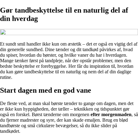
Gør tandbeskyttelse til en naturlig del af
din hverdag
Et sundt smil handler ikke kun om æstetik – det er også en vigtig del af
din generelle sundhed. Dine tænder og dit tandkød påvirkes af, hvad
du spiser, hvordan du børster, og hvilke vaner du har i hverdagen.
Mange tænker først på tandpleje, når der opstår problemer, men den
bedste beskyttelse er forebyggelse. Her får du inspiration til, hvordan
du kan gøre tandbeskyttelse til en naturlig og nem del af din daglige
rutine.
Start dagen med en god vane
De fleste ved, at man skal børste tænder to gange om dagen, men det
er ikke kun hyppigheden, der tæller – teknikken og tidspunktet gør
også en forskel. Børst tænderne om morgenen
efter morgenmaden
, så
du fjerner madrester og syre, der kan skade emaljen. Brug en blød
tandbørste og små cirkulære bevægelser, så du ikke slider på
tandkødet.